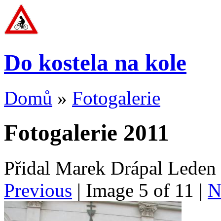
Do kostela na kole
Domů
»
Fotogalerie
Fotogalerie 2011
Přidal Marek Drápal Leden
Previous
| Image
5
of
11
|
N